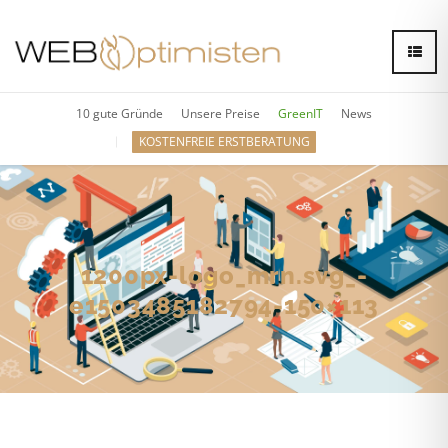
10 gute Gründe
Unsere Preise
GreenIT
News
KOSTENFREIE ERSTBERATUNG
1200px-logo_mrn.svg_-
e1503485182794-150×113