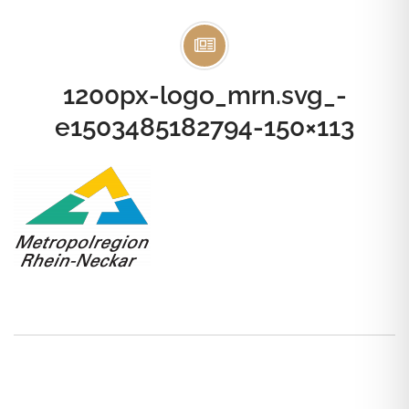
1200px-logo_mrn.svg_-
e1503485182794-150×113