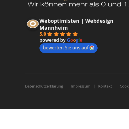
Weboptimisten | Webdesign
Mannheim
5.0
powered by
G
o
o
g
l
e
bewerten Sie uns auf
Datenschutzerklärung
Impressum
Kontakt
Cooki