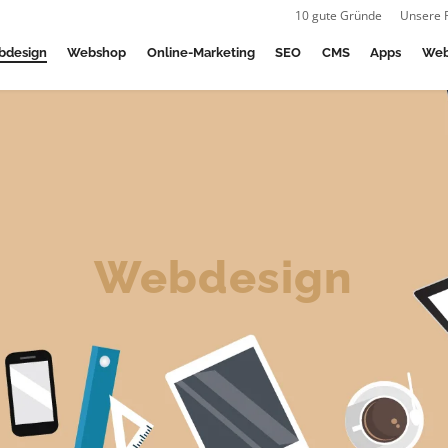
10 gute Gründe
Unsere 
bdesign
Webshop
Online-Marketing
SEO
CMS
Apps
Web
Webdesign