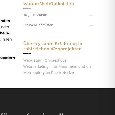
Warum WebOptimisten
10 gute Gründe
kunden
Die WebOptimisten
r oder
hein-
d Ihnen
Über 15 Jahre Erfahrung in
zahlreichen Webprojekten
 sondern
Webdesign, Onlineshops,
Webmarketing – für Mannheim und die
Metropolregion Rhein-Neckar.