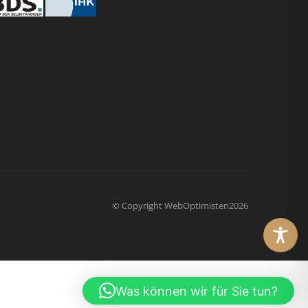
© Copyright
WebOptimisten2026
Was können wir für Sie tun?