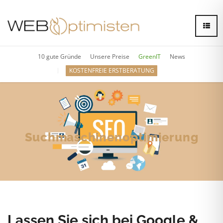
10 gute Gründe
Unsere Preise
GreenIT
News
KOSTENFREIE ERSTBERATUNG
Suchmaschinenoptimierung
Suchmaschinenoptimierte Texte
Lassen Sie sich bei Google &