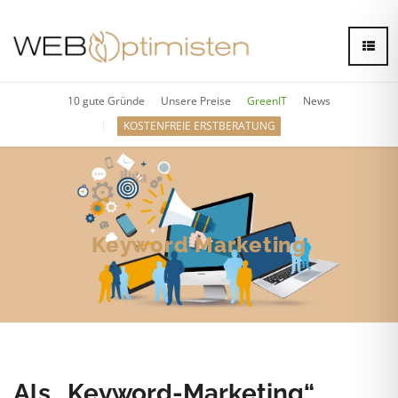
10 gute Gründe
Unsere Preise
GreenIT
News
KOSTENFREIE ERSTBERATUNG
Keyword Marketing
Keyword Marketing
Content Marketing
Email-Marketing & Newsletter
Als „Keyword-Marketing“