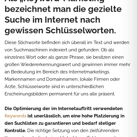
Mailings
bezeichnet man die gezielte
Social Media (Facebook, Twitter, Instagram)
Suche im Internet nach
gewissen Schlüsselworten.
Google AdWords / Micro-Campaigning
Facebook-Werbung
Diese Stichworte befinden sich überall im Text und werden
von Suchmaschinen indexiert und gefunden. Ob als
einzelnes Wort oder als ganze Phrase, sie besitzen einen
großen Wiedererkennungswert und gewinnen immer mehr
an Bedeutung im Bereich des Internetmarketings.
Markennamen und Domainnamen, lokale Firmen oder
Ärzte, Schlüsselworte sind in unterschiedlichen
Erscheinungsbildern permanent für uns alle präsent.
Die Optimierung der im Internetauftritt verwendeten
Keywords
ist unerlässlich, um eine hohe Platzierung in
den Suchlisten zu garantieren und bedarf stetiger
Kontrolle.
Die richtige Setzung von den zielführenden