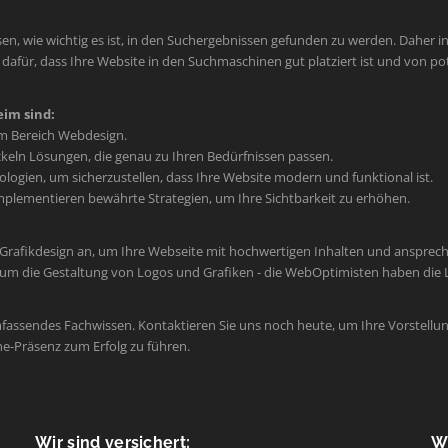
en, wie wichtig es ist, in den Suchergebnissen gefunden zu werden. Daher int
afür, dass Ihre Website in den Suchmaschinen gut platziert ist und von po
im sind:
im Bereich Webdesign.
keln Lösungen, die genau zu Ihren Bedürfnissen passen.
ogien, um sicherzustellen, dass Ihre Website modern und funktional ist.
plementieren bewährte Strategien, um Ihre Sichtbarkeit zu erhöhen.
 Grafikdesign an, um Ihre Webseite mit hochwertigen Inhalten und ansprec
um die Gestaltung von Logos und Grafiken - die WebOptimisten haben die L
mfassendes Fachwissen. Kontaktieren Sie uns noch heute, um Ihre Vorstellun
ne-Präsenz zum Erfolg zu führen.
Wir sind versichert:
Wi