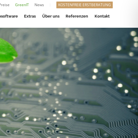
Preise
GreenIT
News
KOSTENFREIE ERSTBERATUNG
software
Extras
Über uns
Referenzen
Kontakt