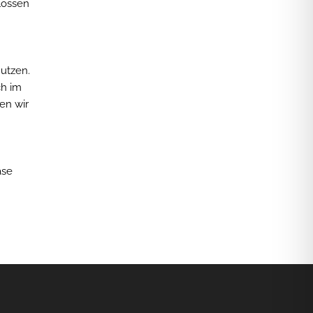
lossen
nutzen.
ch im
en wir
ase