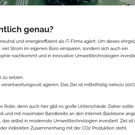
entlich genau?
utral und energieeffizient als IT-Firma agiert. Um dieses ehrgeiz
 viel Strom im eigenen Büro einsparen, sondern sich auch ein
ophie nachkommt und in innovative Umwelttechnologien investie
l zu setzen:
erantwortungsvoll agieren. Das Ziel ist mittelfristig nahezu 100
 Rolle, denn auch hier gibt es große Unterschiede. Daher sollte 
stabil und mit maximaler Bandbreite an den Internet-Backbone a
das selbst in modernste Umwelttechnologien investiert. Ziel is
 oder indirekten Zusammenhang mit der CO2 Produktion steht.