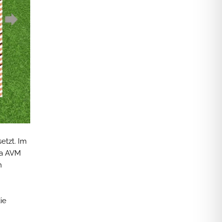
etzt. Im
ma AVM
n
ie