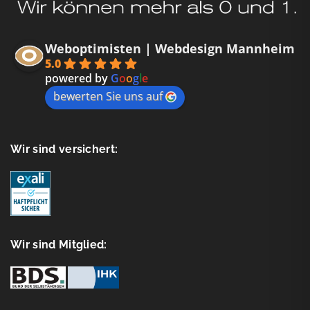
Weboptimisten | Webdesign Mannheim
5.0
powered by
G
o
o
g
l
e
bewerten Sie uns auf
Wir sind versichert:
Wir sind Mitglied: