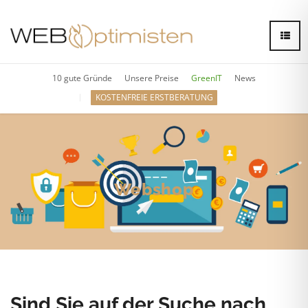
10 gute Gründe
Unsere Preise
GreenIT
News
KOSTENFREIE ERSTBERATUNG
Webshop
Multishop
Multilanguage
Bezahlsysteme
Schnittstellen zu Amazon, eBay, Idealo, Google Shopping
Sind Sie auf der Suche nach