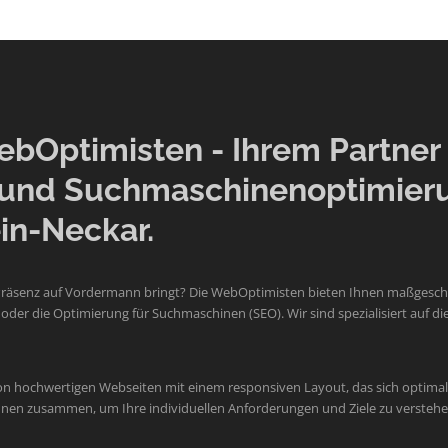
Optimisten - Ihrem Partner f
und Suchmaschinenoptimier
in-Neckar.
Präsenz auf Vordermann bringt? Die WebOptimisten bieten Ihnen maßgeschne
der die Optimierung für Suchmaschinen (SEO). Wir sind spezialisiert auf
on hochwertigen Webseiten mit einem responsiven Layout, das sich optimal 
 Ihnen zusammen, um Ihre individuellen Anforderungen und Ziele zu verste