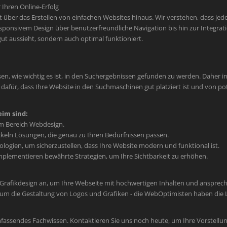
Ihren Online-Erfolg
er das Erstellen von einfachen Websites hinaus. Wir verstehen, dass jede M
sponsivem Design über benutzerfreundliche Navigation bis hin zur Integr
 gut aussieht, sondern auch optimal funktioniert.
en, wie wichtig es ist, in den Suchergebnissen gefunden zu werden. Daher int
afür, dass Ihre Website in den Suchmaschinen gut platziert ist und von po
im sind:
im Bereich Webdesign.
keln Lösungen, die genau zu Ihren Bedürfnissen passen.
ogien, um sicherzustellen, dass Ihre Website modern und funktional ist.
plementieren bewährte Strategien, um Ihre Sichtbarkeit zu erhöhen.
 Grafikdesign an, um Ihre Webseite mit hochwertigen Inhalten und ansprec
um die Gestaltung von Logos und Grafiken - die WebOptimisten haben die L
mfassendes Fachwissen. Kontaktieren Sie uns noch heute, um Ihre Vorstellun