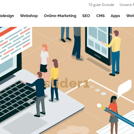
10 gute Gründe
Unsere 
bdesign
Webshop
Online-Marketing
SEO
CMS
Apps
Web
slider1