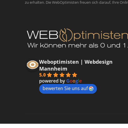
zu erhalten. Die WebOptimisten freuen sich darauf, Ihre Onli
Weboptimisten | Webdesign
Mannheim
5.0
powered by
G
o
o
g
l
e
bewerten Sie uns auf
Datenschutzerklärung
Impressum
Kontakt
Cooki