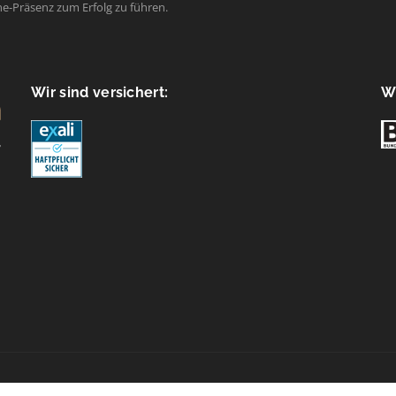
ne-Präsenz zum Erfolg zu führen.
Wir sind versichert:
Wi
e policy (EU)