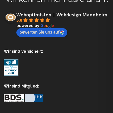
Weboptimisten | Webdesign Mannheim
5.0
powered by
G
o
o
g
l
e
bewerten Sie uns auf
Wir sind versichert:
Wir sind Mitglied: