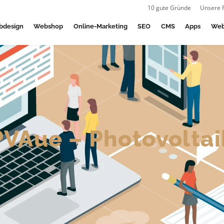
10 gute Gründe
Unsere 
bdesign
Webshop
Online-Marketing
SEO
CMS
Apps
Web
PVAue – Photovoltai