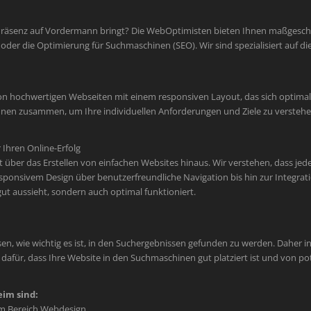
Präsenz auf Vordermann bringt? Die WebOptimisten bieten Ihnen maßgeschne
der die Optimierung für Suchmaschinen (SEO). Wir sind spezialisiert auf
on hochwertigen Webseiten mit einem responsiven Layout, das sich optimal 
 Ihnen zusammen, um Ihre individuellen Anforderungen und Ziele zu verste
Ihren Online-Erfolg
er das Erstellen von einfachen Websites hinaus. Wir verstehen, dass jede M
sponsivem Design über benutzerfreundliche Navigation bis hin zur Integr
 gut aussieht, sondern auch optimal funktioniert.
en, wie wichtig es ist, in den Suchergebnissen gefunden zu werden. Daher int
afür, dass Ihre Website in den Suchmaschinen gut platziert ist und von po
im sind:
im Bereich Webdesign.