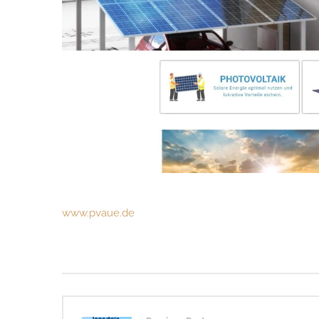
www.pvaue.de
Post