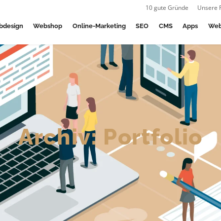
10 gute Gründe
Unsere 
bdesign
Webshop
Online-Marketing
SEO
CMS
Apps
Web
Archiv:
Portfolio