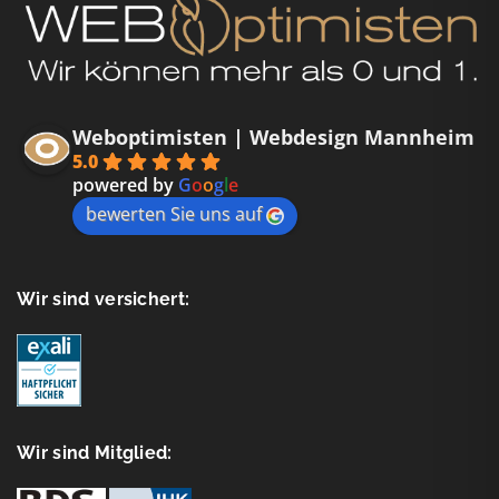
Weboptimisten | Webdesign Mannheim
5.0
powered by
G
o
o
g
l
e
bewerten Sie uns auf
Wir sind versichert:
Wir sind Mitglied: