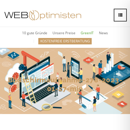
10 gute Gründe
Unsere Preise
GreenIT
News
KOSTENFREIE ERSTBERATUNG
Bildschirmaufnahme-278-2023-
01-27-min