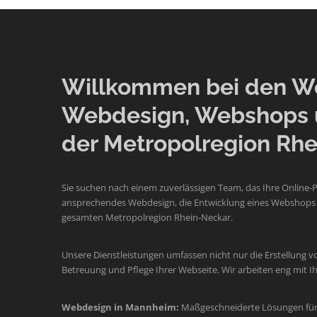
Willkommen bei den Web
Webdesign, Webshops 
der Metropolregion Rhe
Sie suchen nach einem zuverlässigen Team, das Ihre Online-
ansprechendes Webdesign, die Entwicklung eines Webshops o
gesamten Metropolregion Rhein-Neckar.
Unsere Dienstleistungen umfassen nicht nur die Erstellung v
Betreuung und Pflege Ihrer Webseite. Wir arbeiten eng mit
Webdesign in Mannheim:
Maßgeschneiderte Lösungen für 