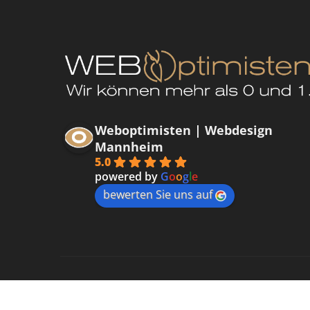
Weboptimisten | Webdesign
Mannheim
5.0
powered by
G
o
o
g
l
e
bewerten Sie uns auf
Datenschutzerklärung
Impressum
Kontakt
Cooki