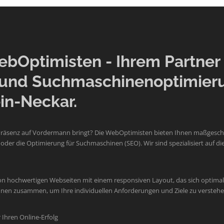
Optimisten - Ihrem Partner f
und Suchmaschinenoptimier
in-Neckar.
Präsenz auf Vordermann bringt? Die WebOptimisten bieten Ihnen maßgeschne
der die Optimierung für Suchmaschinen (SEO). Wir sind spezialisiert auf
on hochwertigen Webseiten mit einem responsiven Layout, das sich optimal 
 Ihnen zusammen, um Ihre individuellen Anforderungen und Ziele zu verste
Ihren Online-Erfolg