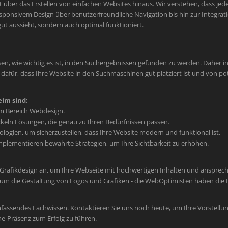
er das Erstellen von einfachen Websites hinaus. Wir verstehen, dass jede M
sponsivem Design über benutzerfreundliche Navigation bis hin zur Integr
 gut aussieht, sondern auch optimal funktioniert.
en, wie wichtig es ist, in den Suchergebnissen gefunden zu werden. Daher int
afür, dass Ihre Website in den Suchmaschinen gut platziert ist und von po
im sind:
im Bereich Webdesign.
keln Lösungen, die genau zu Ihren Bedürfnissen passen.
ogien, um sicherzustellen, dass Ihre Website modern und funktional ist.
plementieren bewährte Strategien, um Ihre Sichtbarkeit zu erhöhen.
 Grafikdesign an, um Ihre Webseite mit hochwertigen Inhalten und ansprec
um die Gestaltung von Logos und Grafiken - die WebOptimisten haben die L
mfassendes Fachwissen. Kontaktieren Sie uns noch heute, um Ihre Vorstellun
ne-Präsenz zum Erfolg zu führen.