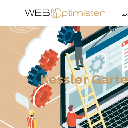
We
Kessler Gart