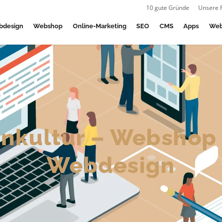
10 gute Gründe
Unsere 
bdesign
Webshop
Online-Marketing
SEO
CMS
Apps
Web
enkultur – Webshop
Webdesign