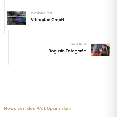
Post
navigation
Previous Post
Vibroplan GmbH
Next Post
Bogusia Fotografie
News von den WebOptimisten