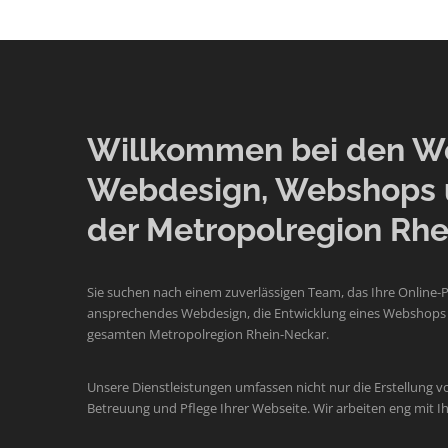
Willkommen bei den Web
Webdesign, Webshops 
der Metropolregion Rhe
Sie suchen nach einem zuverlässigen Team, das Ihre Online-
ansprechendes Webdesign, die Entwicklung eines Webshops o
gesamten Metropolregion Rhein-Neckar.
Unsere Dienstleistungen umfassen nicht nur die Erstellung v
Betreuung und Pflege Ihrer Webseite. Wir arbeiten eng mit