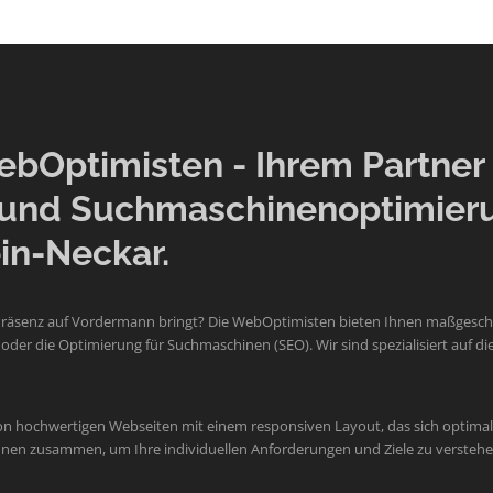
Optimisten - Ihrem Partner f
und Suchmaschinenoptimier
in-Neckar.
Präsenz auf Vordermann bringt? Die WebOptimisten bieten Ihnen maßgeschne
der die Optimierung für Suchmaschinen (SEO). Wir sind spezialisiert auf
on hochwertigen Webseiten mit einem responsiven Layout, das sich optimal 
 Ihnen zusammen, um Ihre individuellen Anforderungen und Ziele zu verste