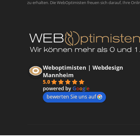
zu erhalten. Die WebOptimisten freuen sich darauf, Ihre Onli
Weboptimisten | Webdesign
Mannheim
5.0
powered by
G
o
o
g
l
e
bewerten Sie uns auf
Datenschutzerklärung
Impressum
Kontakt
Cooki