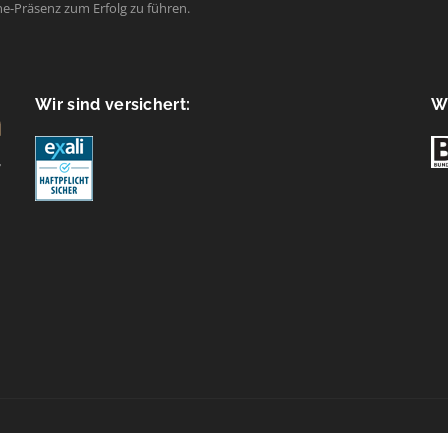
ne-Präsenz zum Erfolg zu führen.
Wir sind versichert:
Wi
e policy (EU)