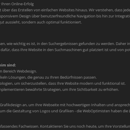
Ihren Online-Erfolg
er das Erstellen von einfachen Websites hinaus. Wir verstehen, dass jede M
sponsivem Design über benutzerfreundliche Navigation bis hin zur Integr
 gut aussieht, sondern auch optimal funktioniert.
en, wie wichtig es ist, in den Suchergebnissen gefunden zu werden. Daher int
afür, dass Ihre Website in den Suchmaschinen gut platziert ist und von po
im sind:
im Bereich Webdesign.
keln Lösungen, die genau zu Ihren Bedürfnissen passen.
ogien, um sicherzustellen, dass Ihre Website modern und funktional ist.
plementieren bewährte Strategien, um Ihre Sichtbarkeit zu erhöhen.
 Grafikdesign an, um Ihre Webseite mit hochwertigen Inhalten und ansprec
um die Gestaltung von Logos und Grafiken - die WebOptimisten haben die L
mfassendes Fachwissen. Kontaktieren Sie uns noch heute, um Ihre Vorstellun