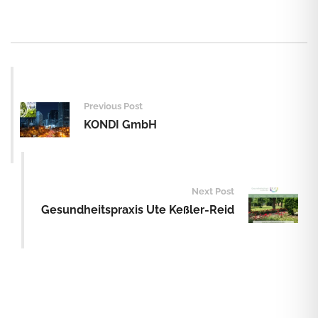
Post
navigation
Previous Post
KONDI GmbH
Next Post
Gesundheitspraxis Ute Keßler-Reid