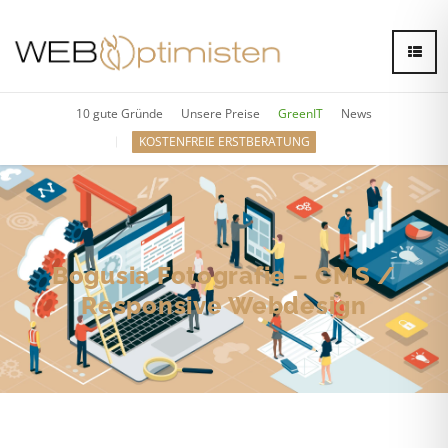
10 gute Gründe
Unsere Preise
GreenIT
News
KOSTENFREIE ERSTBERATUNG
Bogusia Fotografie – CMS /
Responsive Webdesign