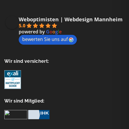
Weboptimisten | Webdesign Mannheim
5.0
powered by
G
o
o
g
l
e
bewerten Sie uns auf
Wir sind versichert:
Wir sind Mitglied: