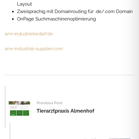
Layout
Zweisprachig mit Domainrouting für .de/.com Domain
OnPage Suchmaschinenoptimierung
amr-industriebedarf.de
amr-industrial-supplier.com
Post
navigation
Previous Post
Tierarztpraxis Almenhof