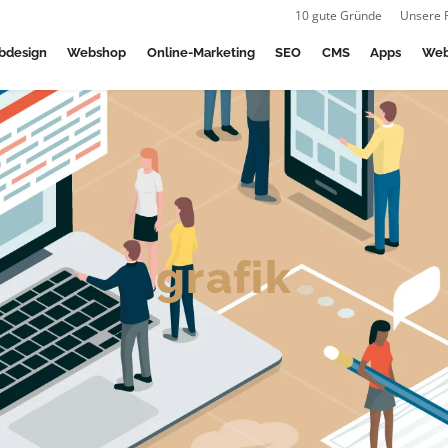
10 gute Gründe
Unsere 
bdesign
Webshop
Online-Marketing
SEO
CMS
Apps
Web
grafik