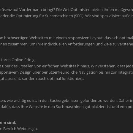
Präsenz auf Vordermann bringt? Die WebOptimisten bieten Ihnen maßgeschne
der die Optimierung für Suchmaschinen (SEO). Wir sind spezialisiert auf
on hochwertigen Webseiten mit einem responsiven Layout, das sich optimal 
 Ihnen zusammen, um Ihre individuellen Anforderungen und Ziele zu verste
Ihren Online-Erfolg
er das Erstellen von einfachen Websites hinaus. Wir verstehen, dass jede M
sponsivem Design über benutzerfreundliche Navigation bis hin zur Integr
 gut aussieht, sondern auch optimal funktioniert.
en, wie wichtig es ist, in den Suchergebnissen gefunden zu werden. Daher int
afür, dass Ihre Website in den Suchmaschinen gut platziert ist und von po
im sind:
im Bereich Webdesign.