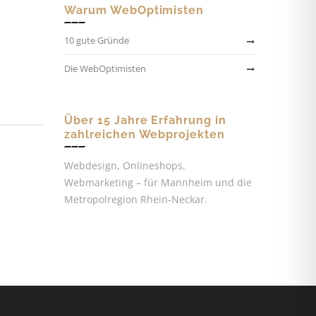
Warum WebOptimisten
10 gute Gründe
Die WebOptimisten
Über 15 Jahre Erfahrung in
zahlreichen Webprojekten
Webdesign, Onlineshops,
Webmarketing – für Mannheim und die
Metropolregion Rhein-Neckar.