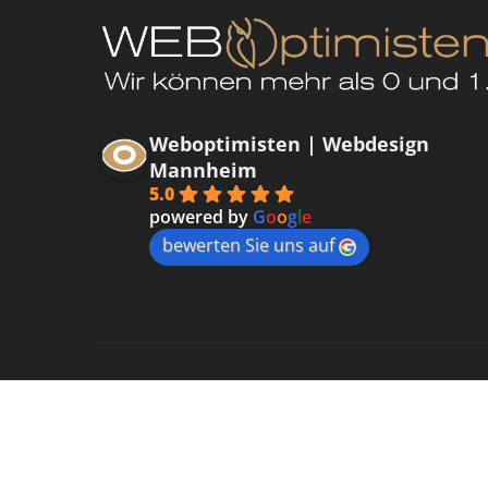
Weboptimisten | Webdesign
Mannheim
5.0
powered by
G
o
o
g
l
e
bewerten Sie uns auf
Datenschutzerklärung
Impressum
Kontakt
Cooki