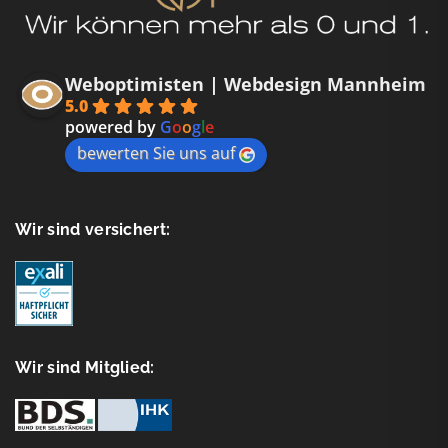
Weboptimisten | Webdesign Mannheim
5.0
powered by
G
o
o
g
l
e
bewerten Sie uns auf
Wir sind versichert:
Wir sind Mitglied: