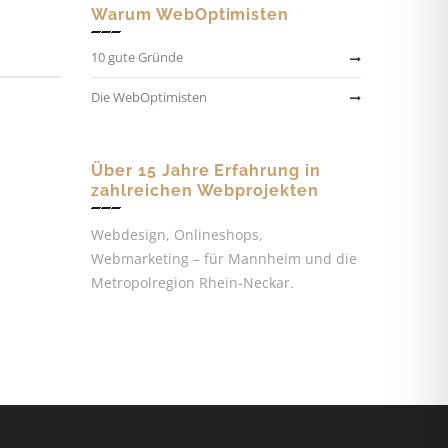
Warum WebOptimisten
10 gute Gründe
Die WebOptimisten
Über 15 Jahre Erfahrung in
zahlreichen Webprojekten
Webdesign, Onlineshops,
Webmarketing – für Mannheim und die
Metropolregion Rhein-Neckar.