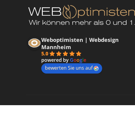
Weboptimisten | Webdesign
Mannheim
5.0
powered by
G
o
o
g
l
e
bewerten Sie uns auf
Datenschutzerklärung
Impressum
Kontakt
Cooki