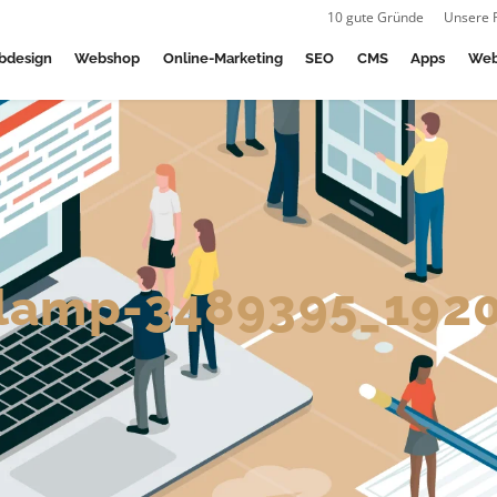
10 gute Gründe
Unsere 
bdesign
Webshop
Online-Marketing
SEO
CMS
Apps
Web
lamp-3489395_192