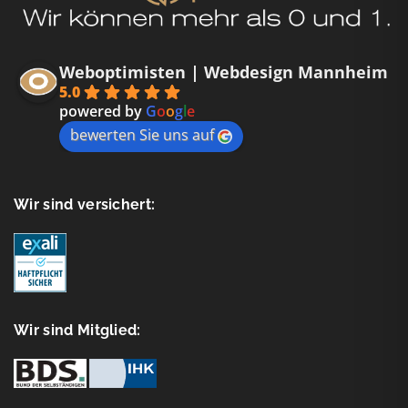
Weboptimisten | Webdesign Mannheim
5.0
powered by
G
o
o
g
l
e
bewerten Sie uns auf
Wir sind versichert:
Wir sind Mitglied: