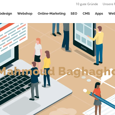
10 gute Gründe
Unsere 
bdesign
Webshop
Online-Marketing
SEO
CMS
Apps
Web
Mahmoud Baghagh