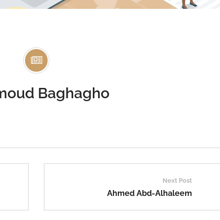
oud Baghagho
Next Post
Ahmed Abd-Alhaleem