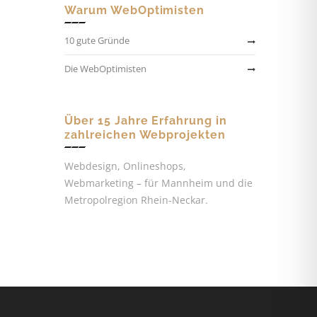
Warum WebOptimisten
10 gute Gründe
Die WebOptimisten
Über 15 Jahre Erfahrung in
zahlreichen Webprojekten
Webdesign, Onlineshops,
Webmarketing – für Mannheim und die
Metropolregion Rhein-Neckar.