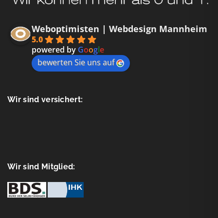
Weboptimisten | Webdesign Mannheim
5.0
powered by
G
o
o
g
l
e
bewerten Sie uns auf
Wir sind versichert:
Wir sind Mitglied: