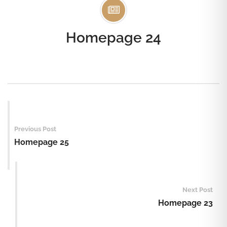
Homepage 24
Post
navigation
Previous Post
Homepage 25
Next Post
Homepage 23