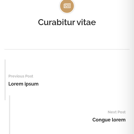
Curabitur vitae
Post
navigation
Previous Post
Lorem ipsum
Next Post
Congue lorem