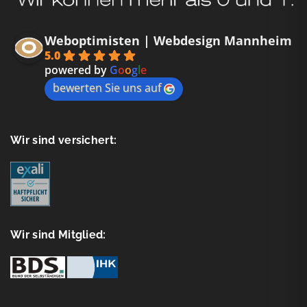
Weboptimisten | Webdesign Mannheim
5.0
powered by
G
o
o
g
l
e
bewerten Sie uns auf
Wir sind versichert:
Wir sind Mitglied: