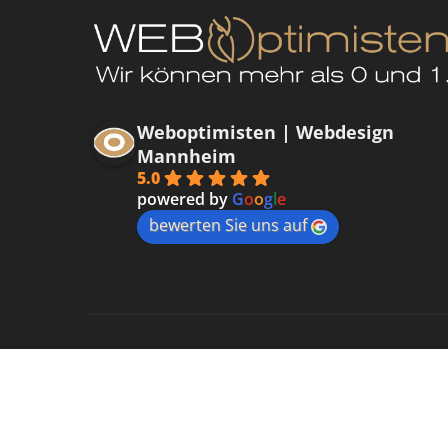
Weboptimisten | Webdesign
Mannheim
5.0
powered by
G
o
o
g
l
e
bewerten Sie uns auf
Datenschutzerklärung
Impressum
Kontakt
Cooki