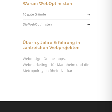
Warum WebOptimisten
10 gute Gründe
Die WebOptimisten
Über 15 Jahre Erfahrung in
zahlreichen Webprojekten
Webdesign, Onlineshops,
Webmarketing – für Mannheim und die
Metropolregion Rhein-Neckar.