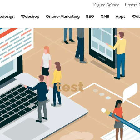
10 gute Gründe
Unsere 
bdesign
Webshop
Online-Marketing
SEO
CMS
Apps
Web
test