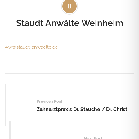
Staudt Anwälte Weinheim
www.staudt-anwaelte.de
Post
navigation
Previous Post
Zahnarztpraxis Dr. Stauche / Dr. Christ
Next Post