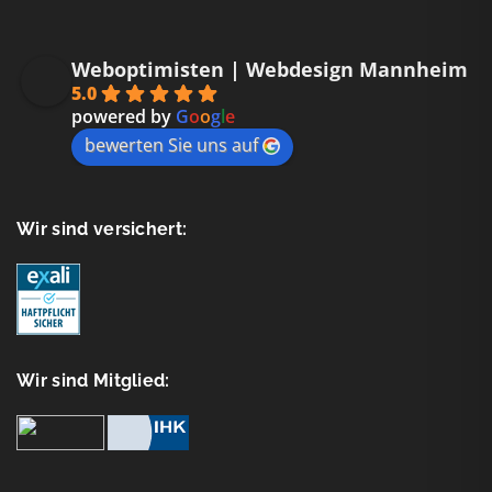
Weboptimisten | Webdesign Mannheim
5.0
powered by
G
o
o
g
l
e
bewerten Sie uns auf
Wir sind versichert:
Wir sind Mitglied: