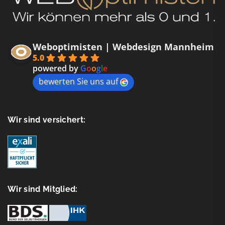
Weboptimisten | Webdesign Mannheim
5.0
powered by
G
o
o
g
l
e
bewerten Sie uns auf
Wir sind versichert:
Wir sind Mitglied: