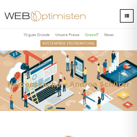
10 gute Gründe
Unsere Preise
GreenIT
News
KOSTENFREIE ERSTBERATUNG
Herzenssache – Andrea Schürer